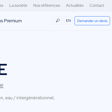
es
La société
Nos références
Actualités
Contact
ens Premium
EN
Demander un devis
E
le
n, eau / intergénérationnel,