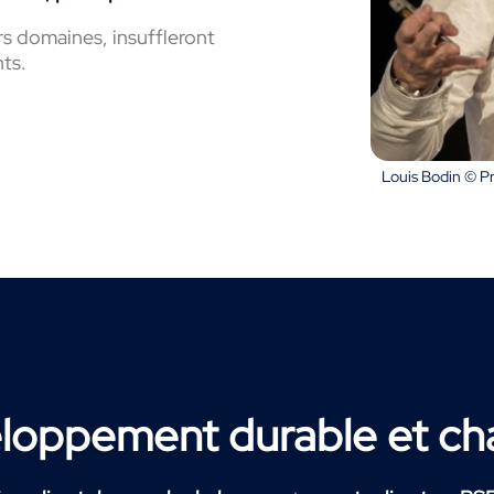
s domaines, insuffleront
ts.
Louis Bodin © 
eloppement durable et ch