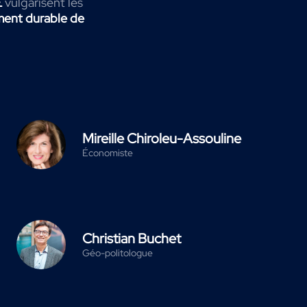
E
vulgarisent les
ent durable de
Mireille Chiroleu-Assouline
Économiste
Christian Buchet
Géo-politologue