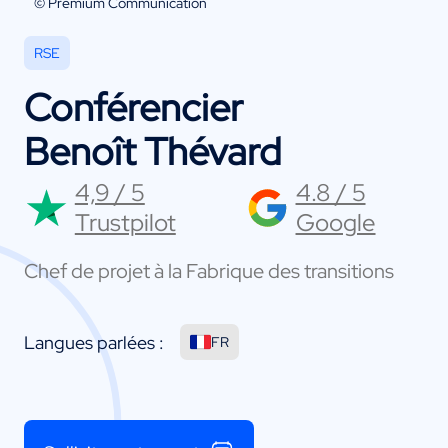
© Premium Communication
RSE
Conférencier
Benoît Thévard
4,9 / 5
4.8 / 5
Trustpilot
Google
Chef de projet à la Fabrique des transitions
Langues parlées :
FR