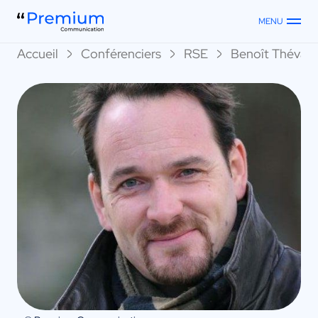
MENU
Accueil
Conférenciers
RSE
Benoît Thévard