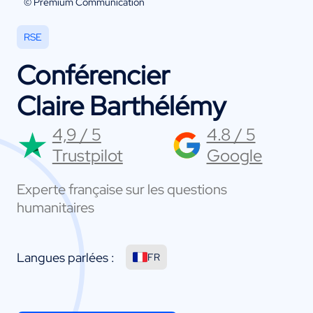
© Premium Communication
RSE
Conférencier
Claire Barthélémy
4,9 / 5
4.8 / 5
Trustpilot
Google
Experte française sur les questions
humanitaires
Langues parlées :
FR