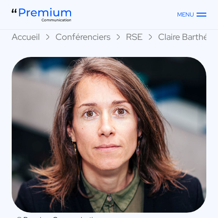
MENU
Accueil
Conférenciers
RSE
Claire Barthél