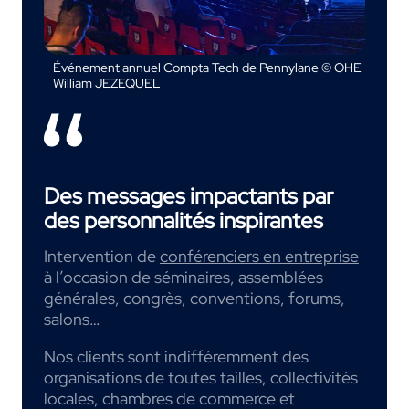
Événement annuel Compta Tech de Pennylane © OHE
William JEZEQUEL
Des messages impactants par
des personnalités inspirantes
Intervention de
conférenciers en entreprise
à l’occasion de séminaires, assemblées
générales, congrès, conventions, forums,
salons…
Nos clients sont indifféremment des
organisations de toutes tailles, collectivités
locales, chambres de commerce et