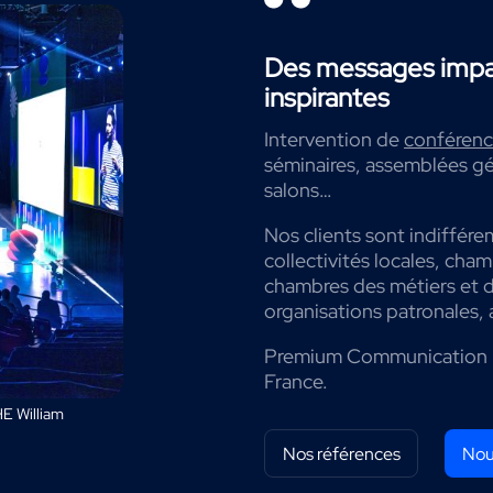
Des messages impac
inspirantes
Intervention de
conférenci
séminaires, assemblées gé
salons…
Nos clients sont indiffére
collectivités locales, cha
chambres des métiers et de
organisations patronales, 
Premium Communication 
France.
E William
Nos références
Nou