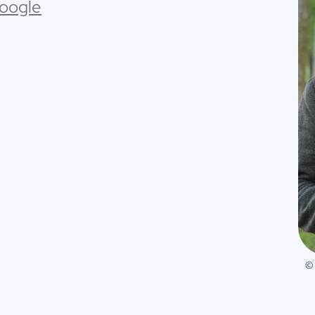
Google
©