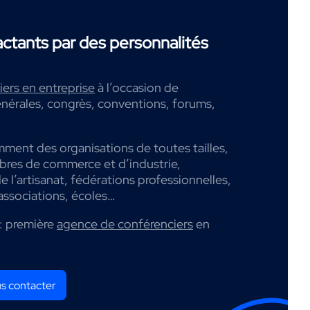
tants par des personnalités
ers en entreprise
à l’occasion de
nérales, congrès, conventions, forums,
mment des organisations de toutes tailles,
mbres de commerce et d’industrie,
 l’artisanat, fédérations professionnelles,
associations, écoles…
: première
agence de conférenciers
en
s contacter