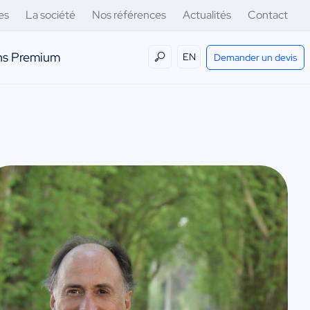
es
La société
Nos références
Actualités
Contact
ens Premium
EN
Demander un devis