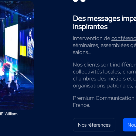
Des messages impac
inspirantes
Intervention de
conférenci
séminaires, assemblées gé
salons…
Nos clients sont indiffére
collectivités locales, cha
chambres des métiers et de
organisations patronales, 
Premium Communication 
France.
E William
Nos références
Nou