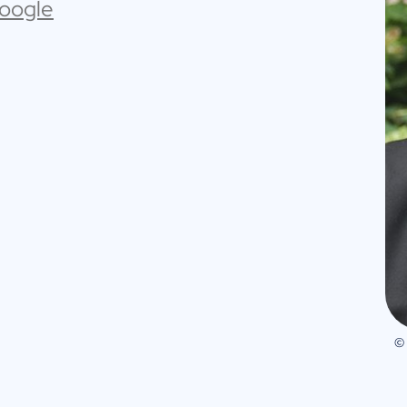
Google
©