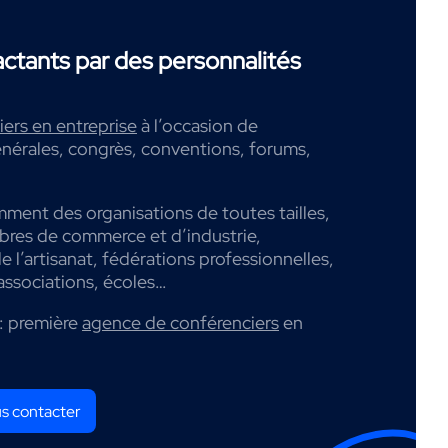
tants par des personnalités
ers en entreprise
à l’occasion de
nérales, congrès, conventions, forums,
mment des organisations de toutes tailles,
mbres de commerce et d’industrie,
 l’artisanat, fédérations professionnelles,
associations, écoles…
: première
agence de conférenciers
en
s contacter