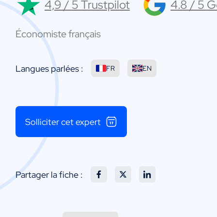
4,9 / 5 Trustpilot
4.8 / 5 
Économiste français
Langues parlées :
FR
EN
Solliciter cet expert
Partager la fiche :