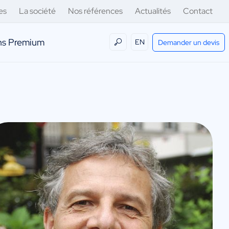
es
La société
Nos références
Actualités
Contact
ens Premium
EN
Demander un devis