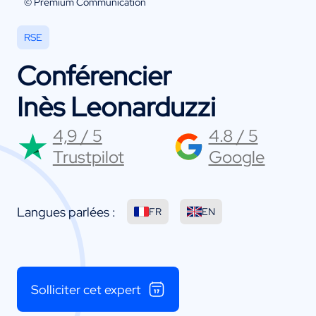
© Premium Communication
RSE
Conférencier
Inès Leonarduzzi
4,9 / 5
4.8 / 5
Trustpilot
Google
Langues parlées :
FR
EN
Solliciter cet expert