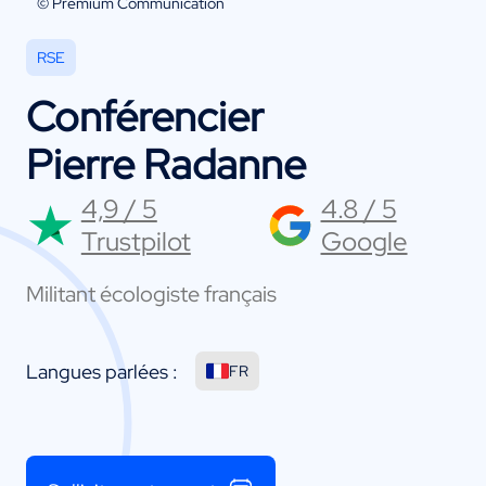
© Premium Communication
RSE
Conférencier
Pierre Radanne
4,9 / 5
4.8 / 5
Trustpilot
Google
Militant écologiste français
Langues parlées :
FR