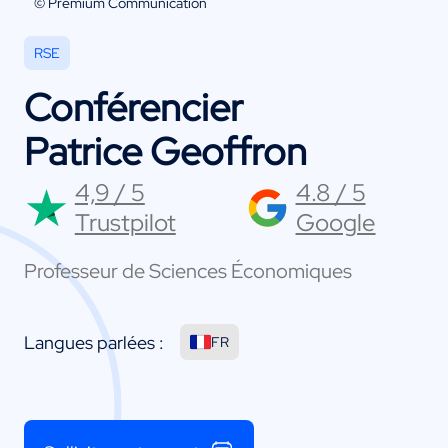
© Premium Communication
RSE
Conférencier
Patrice Geoffron
4,9 / 5
4.8 / 5
Trustpilot
Google
Professeur de Sciences Économiques
Langues parlées :
FR