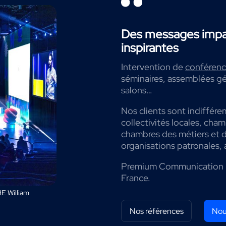
Des messages impac
inspirantes
Intervention de
conférenci
séminaires, assemblées gé
salons…
Nos clients sont indiffére
collectivités locales, cha
chambres des métiers et de
organisations patronales, 
Premium Communication 
France.
E William
Nos références
Nou