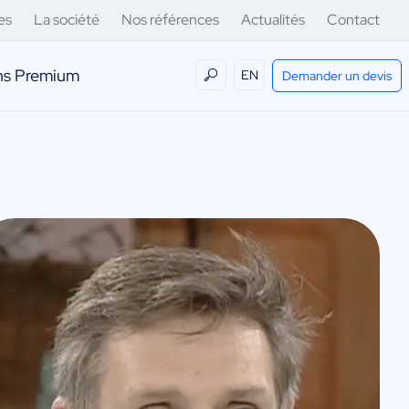
es
La société
Nos références
Actualités
Contact
ens Premium
EN
Demander un devis