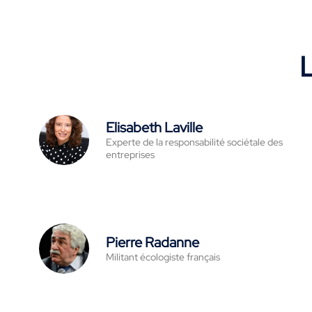
L
Elisabeth Laville
Experte de la responsabilité sociétale des
entreprises
Pierre Radanne
Militant écologiste français