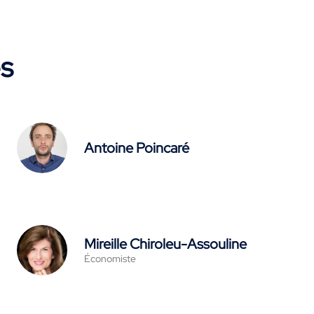
es
Antoine Poincaré
Mireille Chiroleu-Assouline
Économiste