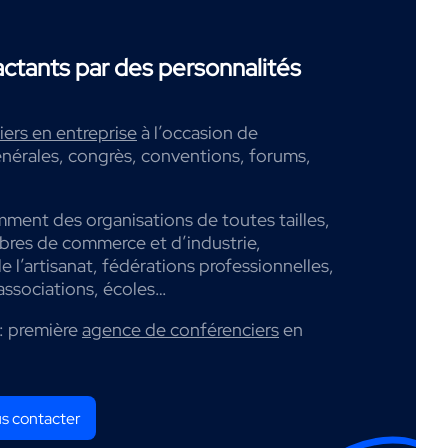
tants par des personnalités
ers en entreprise
à l’occasion de
nérales, congrès, conventions, forums,
mment des organisations de toutes tailles,
mbres de commerce et d’industrie,
 l’artisanat, fédérations professionnelles,
associations, écoles…
: première
agence de conférenciers
en
s contacter