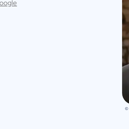
Google
©