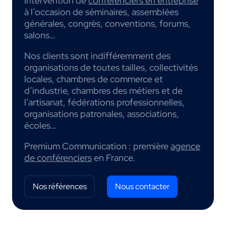
Intervention de
conférenciers en entreprise
à l’occasion de séminaires, assemblées
générales, congrès, conventions, forums,
salons…
Nos clients sont indifféremment des
organisations de toutes tailles, collectivités
locales, chambres de commerce et
d’industrie, chambres des métiers et de
l’artisanat, fédérations professionnelles,
organisations patronales, associations,
écoles…
Premium Communication : première
agence
de conférenciers
en France.
Nos références
Nous contacter