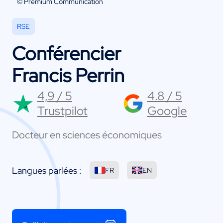
© Premium Communication
RSE
Conférencier
Francis Perrin
4,9 / 5
4.8 / 5
Trustpilot
Google
Docteur en sciences économiques
Langues parlées :
FR
EN