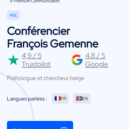
© Premium Communication
RSE
Conférencier
François Gemenne
4,9 / 5
4.8 / 5
Trustpilot
Google
Politologue et chercheur belge
Langues parlées :
FR
EN