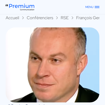
MENU
Accueil
Conférenciers
RSE
François Geme