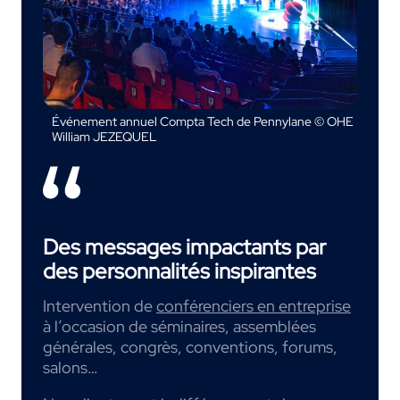
Événement annuel Compta Tech de Pennylane © OHE
William JEZEQUEL
Des messages impactants par
des personnalités inspirantes
Intervention de
conférenciers en entreprise
à l’occasion de séminaires, assemblées
générales, congrès, conventions, forums,
salons…