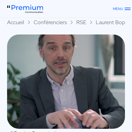
MENU
Accueil
Conférenciers
RSE
Laurent Bopp