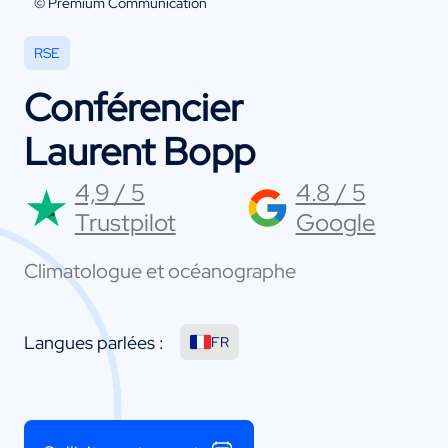
© Premium Communication
RSE
Conférencier
Laurent Bopp
4,9 / 5
4.8 / 5
Trustpilot
Google
Climatologue et océanographe
Langues parlées :
FR