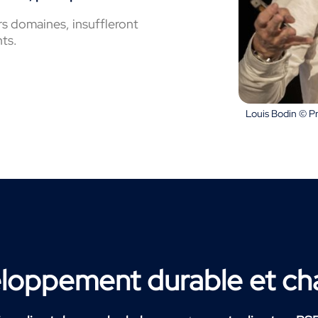
s domaines, insuffleront
ts.
Louis Bodin © 
eloppement durable et ch