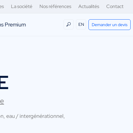
es
La société
Nos références
Actualités
Contact
ens Premium
EN
Demander un devis
E
le
n, eau / intergénérationnel,