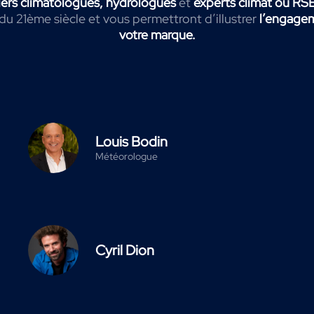
ers
climatologues, hydrologues
et
experts climat ou RS
 du 21ème siècle et vous permettront d’illustrer
l’engagem
votre marque.
Louis Bodin
Météorologue
Cyril Dion