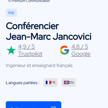
© Premium Communication
RSE
Conférencier
Jean-Marc Jancovici
4,9 / 5
4.8 / 5
Trustpilot
Google
Ingénieur et enseignant français
Langues parlées :
FR
EN