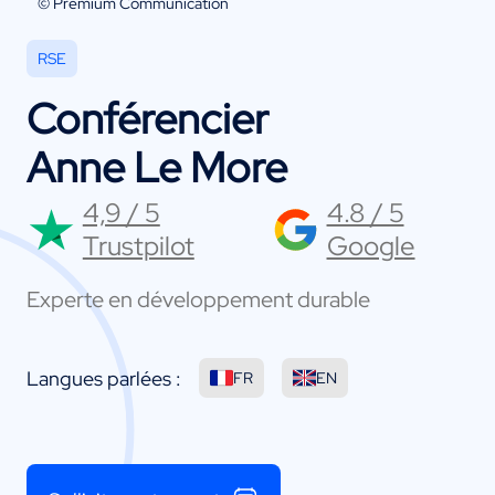
© Premium Communication
RSE
Conférencier
Anne Le More
4,9 / 5
4.8 / 5
Trustpilot
Google
Experte en développement durable
Langues parlées :
FR
EN