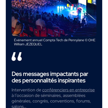
Événement annuel Compta Tech de Pennylane © OHE
William JEZEQUEL
Des messages impactants par
des personnalités inspirantes
Intervention de
conférenciers en entreprise
à l’occasion de séminaires, assemblées
générales, congrès, conventions, forums,
salons…