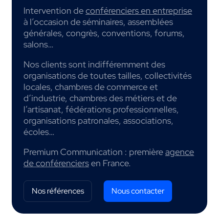
Intervention de
conférenciers en entreprise
à l’occasion de séminaires, assemblées
générales, congrès, conventions, forums,
salons…
Nos clients sont indifféremment des
organisations de toutes tailles, collectivités
locales, chambres de commerce et
d’industrie, chambres des métiers et de
l’artisanat, fédérations professionnelles,
organisations patronales, associations,
écoles…
Premium Communication : première
agence
de conférenciers
en France.
Nos références
Nous contacter