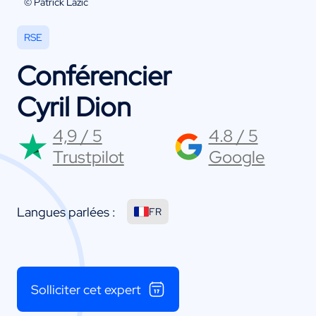
© Patrick Lazic
RSE
Conférencier
Cyril Dion
4,9 / 5
4.8 / 5
Trustpilot
Google
Langues parlées :
FR
Solliciter cet expert