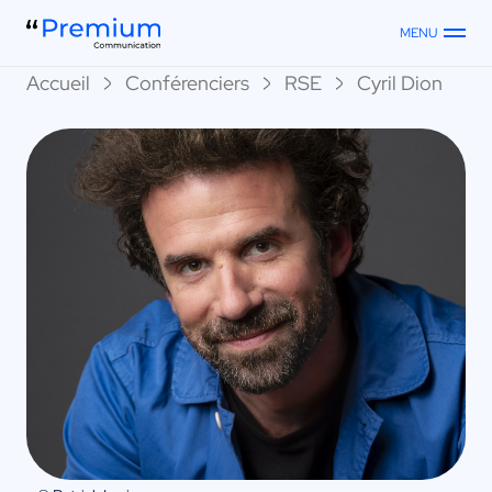
MENU
Accueil
Conférenciers
RSE
Cyril Dion