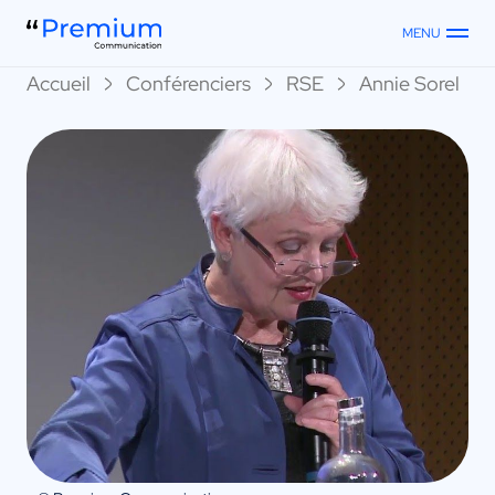
MENU
Accueil
Conférenciers
RSE
Annie Sorel