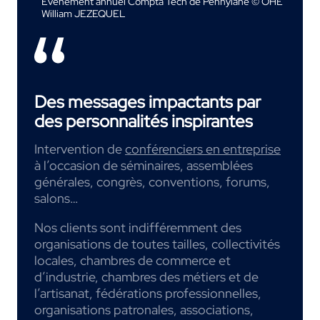
Événement annuel Compta Tech de Pennylane © OHE
William JEZEQUEL
Des messages impactants par
des personnalités inspirantes
Intervention de
conférenciers en entreprise
à l’occasion de séminaires, assemblées
générales, congrès, conventions, forums,
salons…
Nos clients sont indifféremment des
organisations de toutes tailles, collectivités
locales, chambres de commerce et
d’industrie, chambres des métiers et de
l’artisanat, fédérations professionnelles,
organisations patronales, associations,