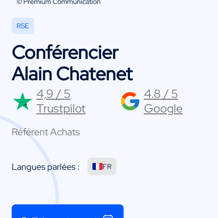
© Premium Communication
RSE
Conférencier
Alain Chatenet
4,9 / 5
4.8 / 5
Trustpilot
Google
Référent Achats
Langues parlées :
FR