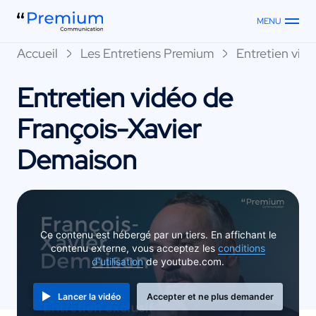
MENU
Accueil
Les Entretiens Premium
Entretien vid
Entretien vidéo de
François-Xavier
Demaison
Ce contenu est hébergé par un tiers. En affichant le
contenu externe, vous acceptez les
conditions
d'utilisation
de youtube.com.
Lancer la vidéo
Accepter et ne plus demander