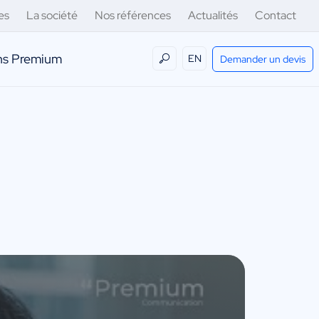
es
La société
Nos références
Actualités
Contact
ens Premium
EN
Demander un devis