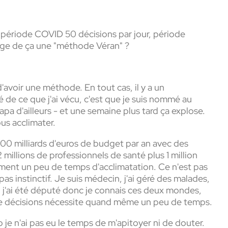
e période COVID 50 décisions par jour, période
égage de ça une "méthode Véran" ?
'avoir une méthode. En tout cas, il y a un
té de ce que j'ai vécu, c'est que je suis nommé au
papa d'ailleurs - et une semaine plus tard ça explose.
us acclimater.
00 milliards d'euros de budget par an avec des
2 millions de professionnels de santé plus 1 million
ement un peu de temps d'acclimatation. Ce n'est pas
as instinctif. Je suis médecin, j'ai géré des malades,
re, j'ai été député donc je connais ces deux mondes,
t de décisions nécessite quand même un peu de temps.
 je n'ai pas eu le temps de m'apitoyer ni de douter.