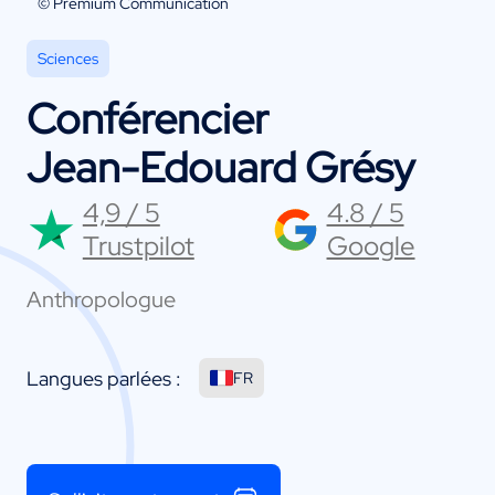
© Premium Communication
Sciences
Conférencier
Jean-Edouard Grésy
4,9 / 5
4.8 / 5
Trustpilot
Google
Anthropologue
Langues parlées :
FR