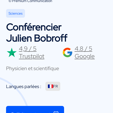
© Premium Communication
Sciences
Conférencier
Julien Bobroff
4,9 / 5
4.8 / 5
Trustpilot
Google
Physicien et scientifique
Langues parlées :
FR