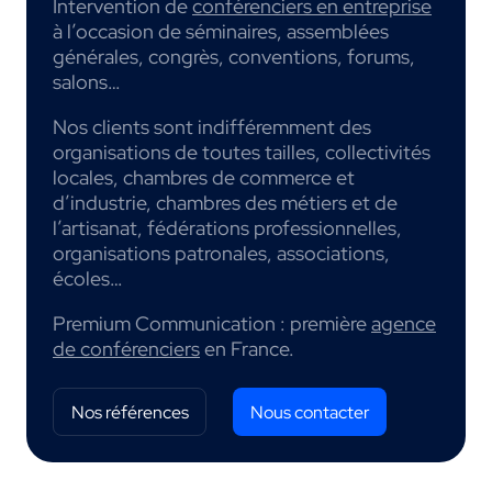
Intervention de
conférenciers en entreprise
à l’occasion de séminaires, assemblées
générales, congrès, conventions, forums,
salons…
Nos clients sont indifféremment des
organisations de toutes tailles, collectivités
locales, chambres de commerce et
d’industrie, chambres des métiers et de
l’artisanat, fédérations professionnelles,
organisations patronales, associations,
écoles…
Premium Communication : première
agence
de conférenciers
en France.
Nos références
Nous contacter