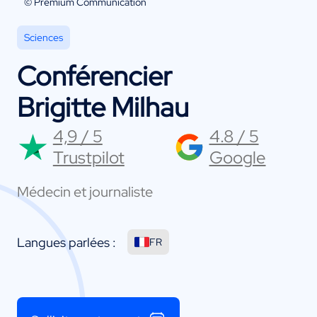
© Premium Communication
Sciences
Conférencier
Brigitte Milhau
4,9 / 5
4.8 / 5
Trustpilot
Google
Médecin et journaliste
Langues parlées :
FR