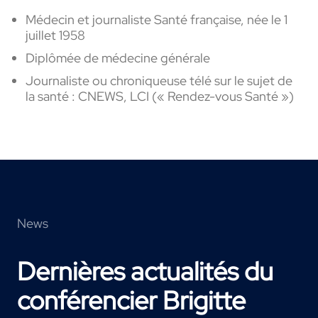
Médecin
et
journaliste Santé française, née
le
1
juillet
1958
Diplômée de médecine générale
Journaliste ou chroniqueuse télé sur le sujet de
la santé : CNEWS, LCI (« Rendez-vous Santé »)
News
Dernières actualités du
conférencier Brigitte