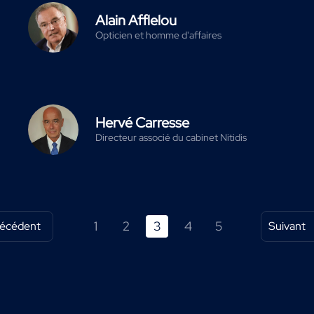
Alain Afflelou
Opticien et homme d'affaires
Hervé Carresse
Directeur associé du cabinet Nitidis
1
2
3
4
5
récédent
Suivant