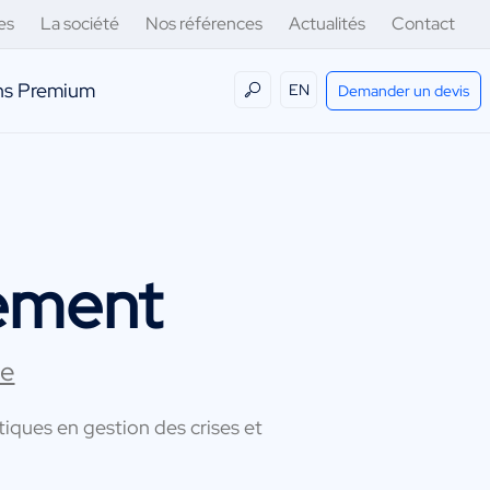
es
La société
Nos références
Actualités
Contact
ens Premium
EN
Demander un devis
ement
le
iques en gestion des crises et