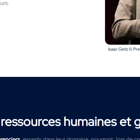
urs.
Isaac Getz © P
 ressources humaines et g
renciers
, experts dans leur domaine, pourront, lors de c