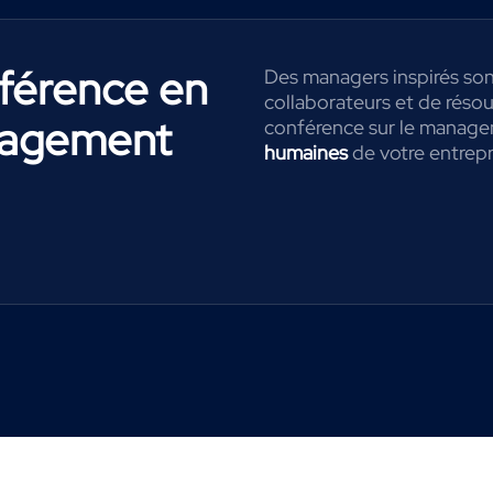
nférence en
Des managers inspirés son
collaborateurs et de résou
anagement
conférence sur le manage
humaines
de votre entrepr