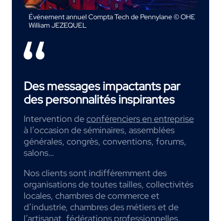
Événement annuel Compta Tech de Pennylane © OHE
William JEZEQUEL
Des messages impactants par
des personnalités inspirantes
Intervention de
conférenciers en entreprise
à l’occasion de séminaires, assemblées
générales, congrès, conventions, forums,
salons…
Nos clients sont indifféremment des
organisations de toutes tailles, collectivités
locales, chambres de commerce et
d’industrie, chambres des métiers et de
l’artisanat, fédérations professionnelles,