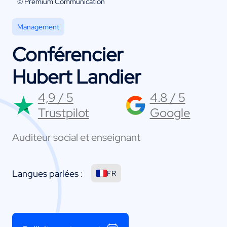
© Premium Communication
Management
Conférencier
Hubert Landier
4,9 / 5
4.8 / 5
Trustpilot
Google
Auditeur social et enseignant
Langues parlées :
FR