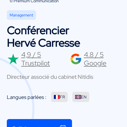
© Premium Communication
Management
Conférencier
Hervé Carresse
4,9 / 5
4.8 / 5
Trustpilot
Google
Directeur associé du cabinet Nitidis
Langues parlées :
FR
EN