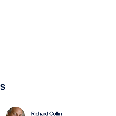
es
Richard Collin