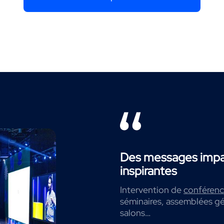
Des messages impac
inspirantes
Intervention de
conférenci
séminaires, assemblées gé
salons…