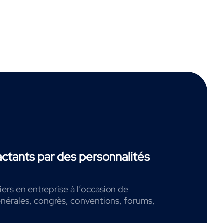
tants par des personnalités
ers en entreprise
à l’occasion de
nérales, congrès, conventions, forums,