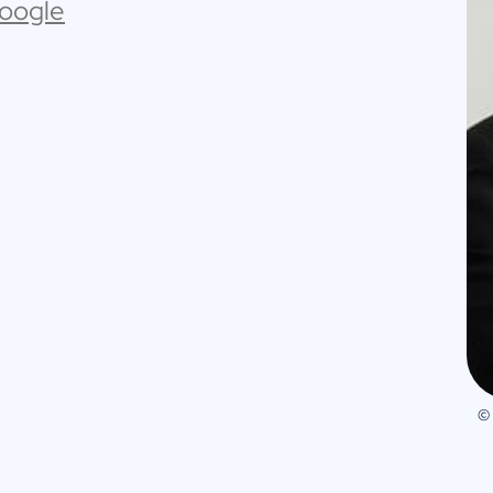
Google
©