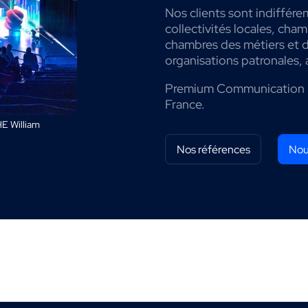
Nos clients sont indiffére
collectivités locales, cha
chambres des métiers et de
organisations patronales, 
Premium Communication 
France.
E William
Nos références
Nou