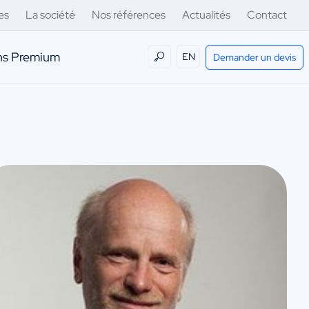
es
La société
Nos références
Actualités
Contact
ens Premium
EN
Demander un devis