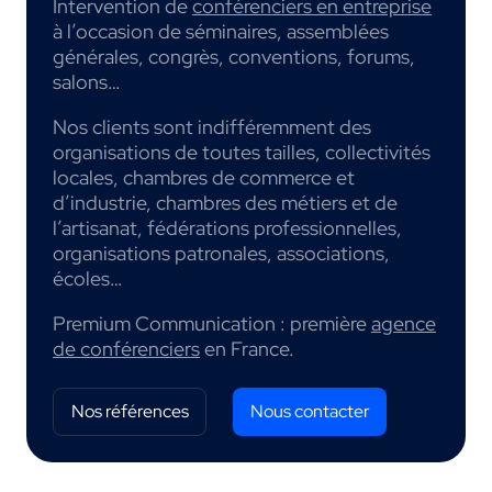
Intervention de
conférenciers en entreprise
à l’occasion de séminaires, assemblées
générales, congrès, conventions, forums,
salons…
Nos clients sont indifféremment des
organisations de toutes tailles, collectivités
locales, chambres de commerce et
d’industrie, chambres des métiers et de
l’artisanat, fédérations professionnelles,
organisations patronales, associations,
écoles…
Premium Communication : première
agence
de conférenciers
en France.
Nos références
Nous contacter