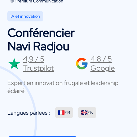
© Premium Communication
IA et innovation
Conférencier
Navi Radjou
4,9 / 5
4.8 / 5
Trustpilot
Google
Expert en innovation frugale et leadership
éclairé
Langues parlées :
FR
EN