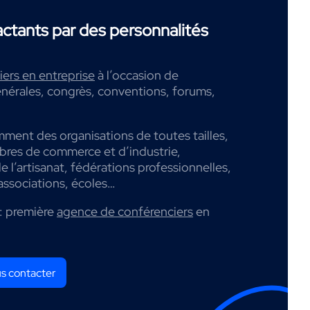
tants par des personnalités
ers en entreprise
à l’occasion de
nérales, congrès, conventions, forums,
mment des organisations de toutes tailles,
mbres de commerce et d’industrie,
 l’artisanat, fédérations professionnelles,
associations, écoles…
: première
agence de conférenciers
en
s contacter