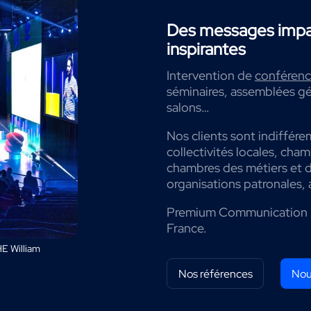
Des messages impac
inspirantes
Intervention de
conférenci
séminaires, assemblées gé
salons…
Nos clients sont indiffére
collectivités locales, cha
chambres des métiers et de
organisations patronales, 
Premium Communication 
France.
E William
Nos références
Nou