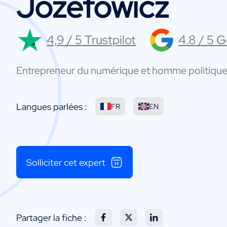
Jozefowicz
4,9 / 5 Trustpilot
4.8 / 5 
Entrepreneur du numérique et homme politique 
Langues parlées :
FR
EN
Solliciter cet expert
Partager la fiche :