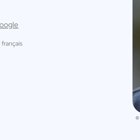
Google
français
©