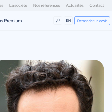
es
La société
Nos références
Actualités
Contact
ens Premium
EN
Demander un devis