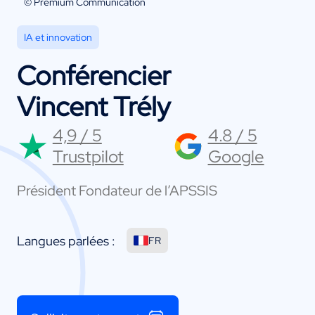
© Premium Communication
IA et innovation
Conférencier
Vincent Trély
4,9 / 5
4.8 / 5
Trustpilot
Google
Président Fondateur de l’APSSIS
Langues parlées :
FR