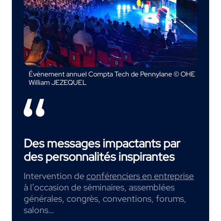
Événement annuel Compta Tech de Pennylane © OHE
William JEZEQUEL
Des messages impactants par
des personnalités inspirantes
Intervention de
conférenciers en entreprise
à l’occasion de séminaires, assemblées
générales, congrès, conventions, forums,
salons…