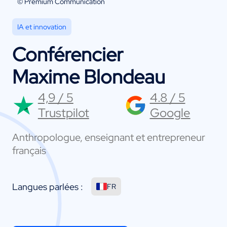
© Premium Communication
IA et innovation
Conférencier
Maxime Blondeau
4,9 / 5
4.8 / 5
Trustpilot
Google
Anthropologue, enseignant et entrepreneur
français
Langues parlées :
FR