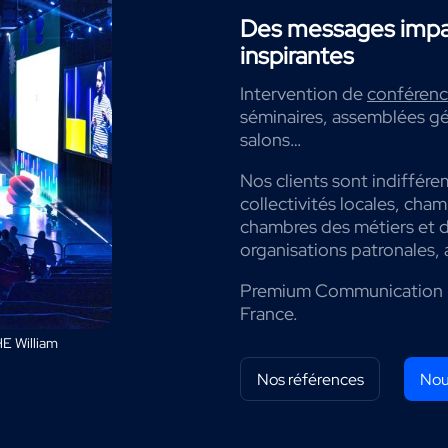
Des messages impac
inspirantes
Intervention de
conférenci
séminaires, assemblées gé
salons…
Nos clients sont indiffére
collectivités locales, cha
chambres des métiers et de
organisations patronales, 
Premium Communication 
France.
E William
Nos références
Nou