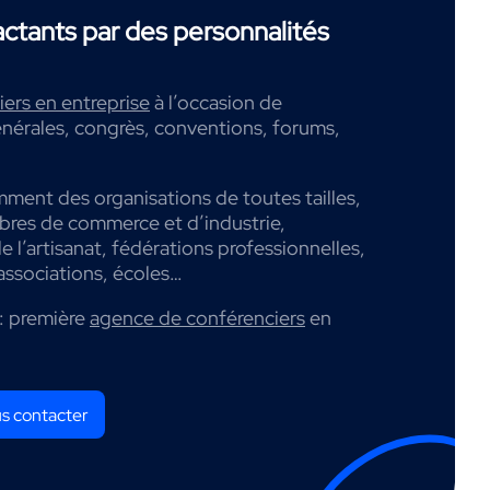
tants par des personnalités
ers en entreprise
à l’occasion de
nérales, congrès, conventions, forums,
mment des organisations de toutes tailles,
mbres de commerce et d’industrie,
 l’artisanat, fédérations professionnelles,
associations, écoles…
: première
agence de conférenciers
en
s contacter