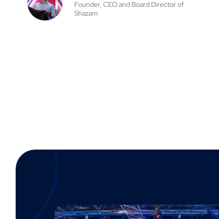
Founder, CEO and Board Director of
Shazam