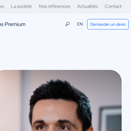
es
La société
Nos références
Actualités
Contact
ens Premium
EN
Demander un devis