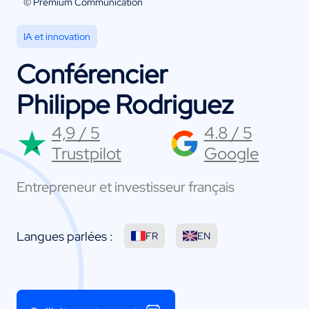
© Premium Communication
IA et innovation
Conférencier
Philippe Rodriguez
4,9 / 5
4.8 / 5
Trustpilot
Google
Entrepreneur et investisseur français
Langues parlées :
FR
EN