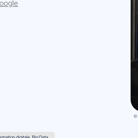
Google
©
rmation digitale, Big Data...