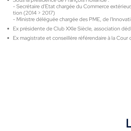
- Secré­taire d'Etat char­gée du Commerce exté­rieur
tion (2014 > 2017)
- Ministre délé­guée char­gée des PME, de l'Inno­va­
Ex présidente de Club XXIe Siècle, asso­cia­tion dédi
Ex magis­trate et conseillère réfé­ren­daire à la Co
L