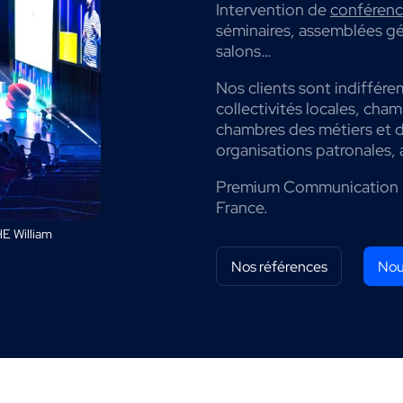
Intervention de
conférenci
séminaires, assemblées gé
salons…
Nos clients sont indiffére
collectivités locales, cha
chambres des métiers et de
organisations patronales, 
Premium Communication 
France.
E William
Nos références
Nou