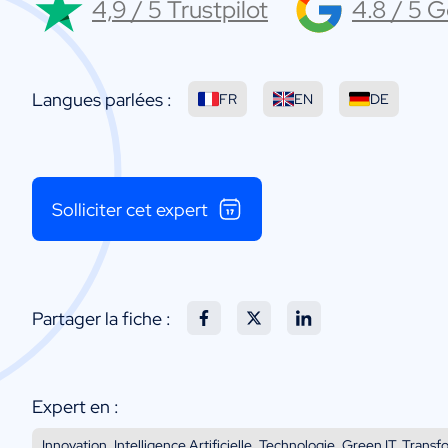
4,9 / 5 Trustpilot
4.8 / 5 
Langues parlées :
FR
EN
DE
Solliciter cet expert
Partager la fiche :
Expert en :
Innovation, Intelligence Artificielle, Technologie, Green IT, Transfo