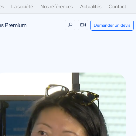
es
La société
Nos références
Actualités
Contact
ens Premium
EN
Demander un devis