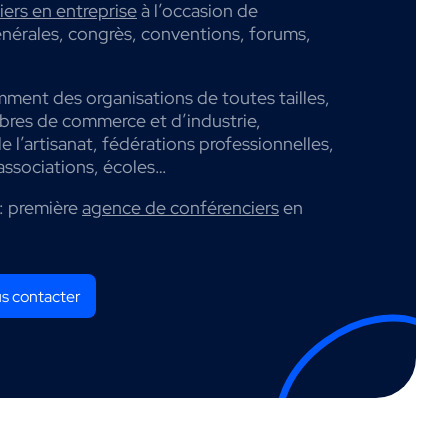
ers en entreprise
à l’occasion de
nérales, congrès, conventions, forums,
mment des organisations de toutes tailles,
mbres de commerce et d’industrie,
 l’artisanat, fédérations professionnelles,
associations, écoles…
: première
agence de conférenciers
en
s contacter