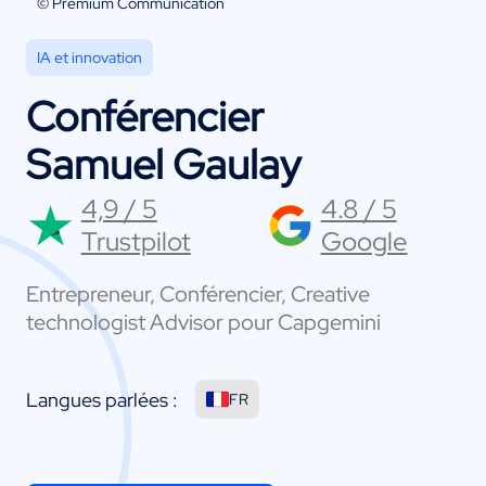
© Premium Communication
IA et innovation
Conférencier
Samuel Gaulay
4,9 / 5
4.8 / 5
Trustpilot
Google
Entrepreneur, Conférencier, Creative
technologist Advisor pour Capgemini
Langues parlées :
FR