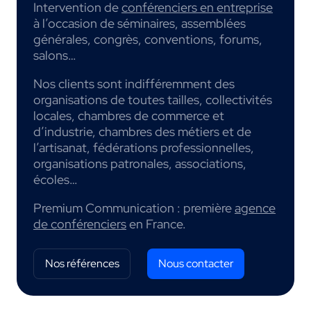
Intervention de
conférenciers en entreprise
à l’occasion de séminaires, assemblées
générales, congrès, conventions, forums,
salons…
Nos clients sont indifféremment des
organisations de toutes tailles, collectivités
locales, chambres de commerce et
d’industrie, chambres des métiers et de
l’artisanat, fédérations professionnelles,
organisations patronales, associations,
écoles…
Premium Communication : première
agence
de conférenciers
en France.
Nos références
Nous contacter