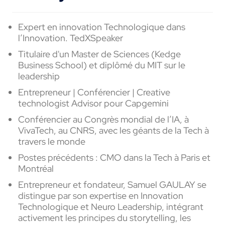
Expert
en
innovation
Technologique
dans
l’Innovation
.
TedX
Speaker
Titulaire d'un Master de Sciences (Kedge
Business School) et d
iplômé
du MIT sur le
leadership
Entrepreneur |
Conférencier
| Creative
technologist Advisor pour Capgemini
Conférencier
au
Congrès
mondial
de
l’IA
,
à
VivaTech
, au CNRS, avec les
géants
de la Tech
à
travers le monde
Postes
précédents
: CMO dans la Tech
à
Paris et
Montréal
Entrepreneur et
fondateur
, Samuel GAULAY se
distingue par son expertise
en
Innovation
Technologique
et Neuro Leadership,
intégrant
activement
les
principes
du storytelling, les