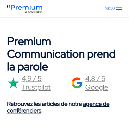
MENU
Premium
Communication prend
la parole
4,9 / 5
4.8 / 5
Trustpilot
Google
Retrouvez les articles de notre
agence de
conférenciers
.