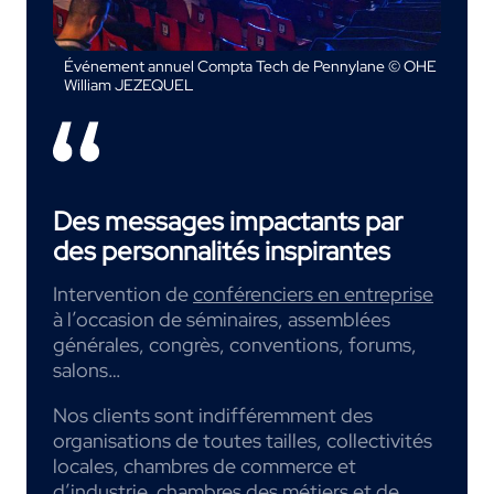
Événement annuel Compta Tech de Pennylane © OHE
William JEZEQUEL
Des messages impactants par
des personnalités inspirantes
Intervention de
conférenciers en entreprise
à l’occasion de séminaires, assemblées
générales, congrès, conventions, forums,
salons…
Nos clients sont indifféremment des
organisations de toutes tailles, collectivités
locales, chambres de commerce et
d’industrie, chambres des métiers et de