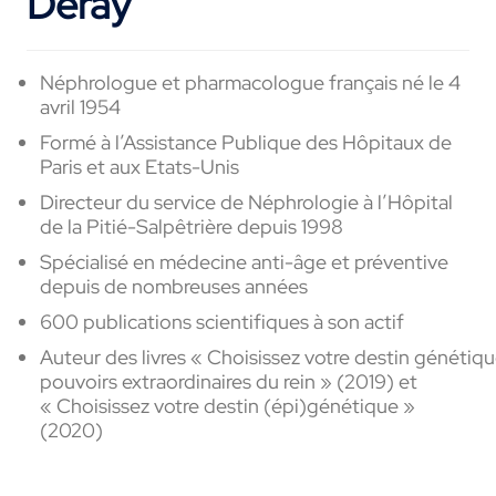
Deray
Néphrologue et
pharmacologue français né le 4
avril 1954
Formé
à
l’Assistance Publique des Hôpitaux de
Paris et aux
Etats-Unis
Directeur
du
service de Néphrologie à l’Hôpital
de la Pitié-Salpêtrière depuis 1998
Spécialisé en médecine
anti-âge et préventive
depuis de
nombreuses
années
600
publications scientifiques à son
actif
Auteur
des
livres
« Choisissez
votre
destin
génétiq
pouvoirs extraordinaires du rein » (2019) et
« Choisissez votre destin (épi)génétique »
(2020)