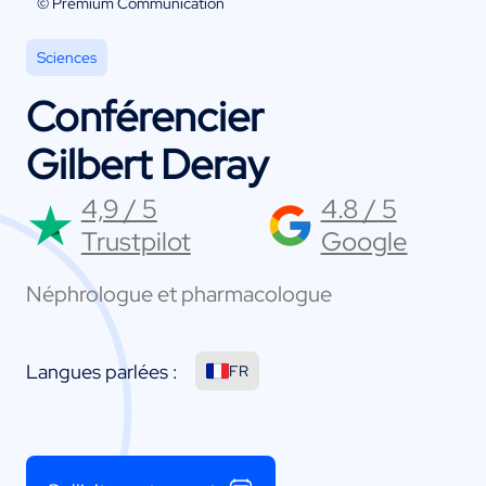
© Premium Communication
Sciences
Conférencier
Gilbert Deray
4,9 / 5
4.8 / 5
Trustpilot
Google
Néphrologue et pharmacologue
Langues parlées :
FR