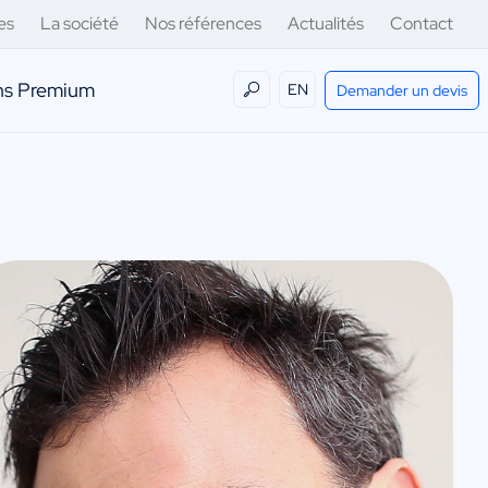
es
La société
Nos références
Actualités
Contact
ens Premium
EN
Demander un devis