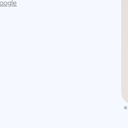
Google
©