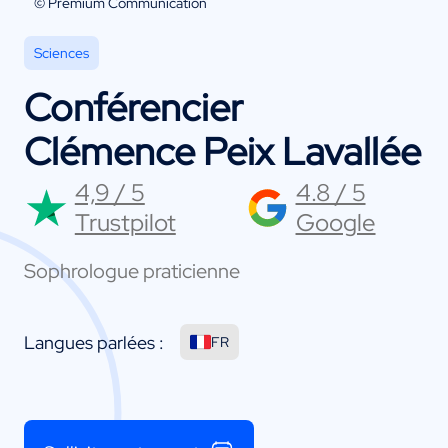
© Premium Communication
Sciences
Conférencier
Clémence Peix Lavallée
4,9 / 5
4.8 / 5
Trustpilot
Google
Sophrologue praticienne
Langues parlées :
FR