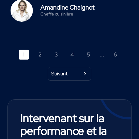
Amandine Chaignot
Cheffe cuisinière
1
2
3
4
5
...
6
Suivant
Intervenant sur la
performance et la