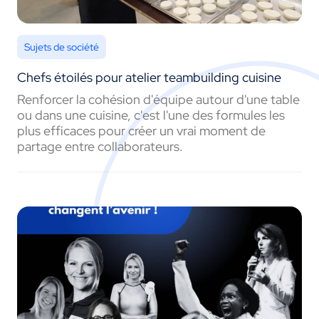
Sujets de société
Chefs étoilés pour atelier teambuilding cuisine
Renforcer la cohésion d'équipe autour d'une table
ou dans une cuisine, c'est l'une des formules les
plus efficaces pour créer un vrai moment de
partage entre collaborateurs.