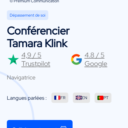
© Premium Communication
Dépassement de soi
Conférencier
Tamara Klink
4,9 / 5
4.8 / 5
Trustpilot
Google
Navigatrice
Langues parlées :
FR
EN
PT