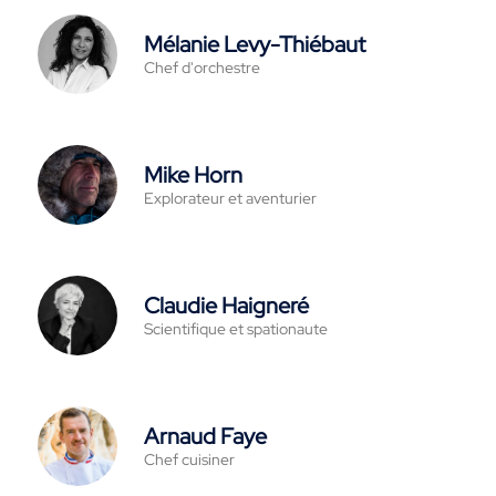
Mélanie Levy-Thiébaut
Chef d'orchestre
Mike Horn
Explorateur et aventurier
Claudie Haigneré
Scientifique et spationaute
Arnaud Faye
Chef cuisiner