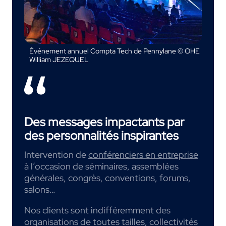
Événement annuel Compta Tech de Pennylane © OHE
William JEZEQUEL
Des messages impactants par
des personnalités inspirantes
Intervention de
conférenciers en entreprise
à l’occasion de séminaires, assemblées
générales, congrès, conventions, forums,
salons…
Nos clients sont indifféremment des
organisations de toutes tailles, collectivités