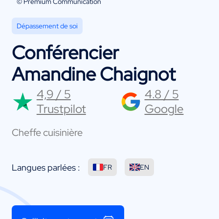
© Premium Communication
Dépassement de soi
Conférencier
Amandine Chaignot
4,9 / 5
4.8 / 5
Trustpilot
Google
Cheffe cuisinière
Langues parlées :
FR
EN