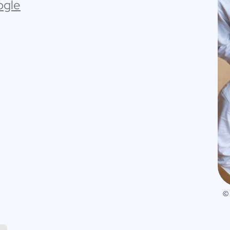
ogle
©