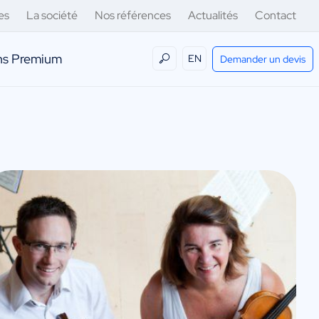
es
La société
Nos références
Actualités
Contact
ens Premium
EN
Demander un devis