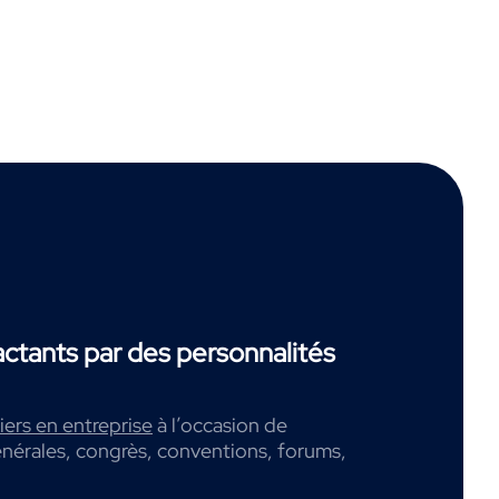
tants par des personnalités
ers en entreprise
à l’occasion de
nérales, congrès, conventions, forums,