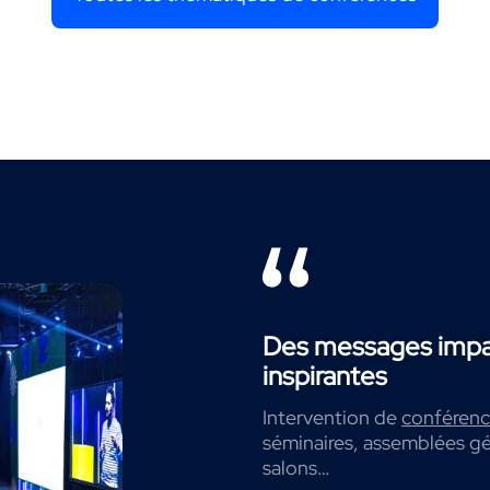
Des messages impac
inspirantes
Intervention de
conférenci
séminaires, assemblées gé
salons…