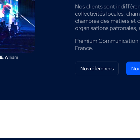
Nos clients sont indiffére
collectivités locales, cha
chambres des métiers et de
organisations patronales, 
Premium Communication 
France.
E William
Nos références
Nou