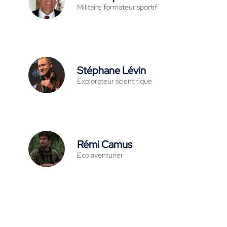
Militaire formateur sportif
Stéphane Lévin
Explorateur scientifique
Rémi Camus
Eco aventurier