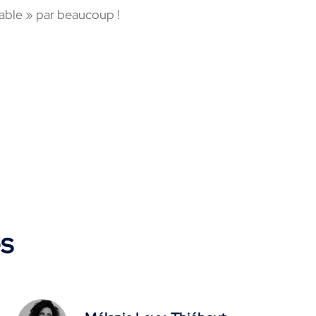
iable » par beaucoup !
es