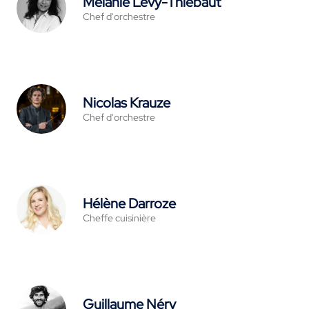
Mélanie Levy-Thiébaut
Chef d'orchestre
Nicolas Krauze
Chef d'orchestre
Hélène Darroze
Cheffe cuisinière
Guillaume Néry