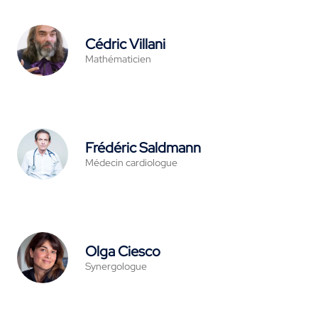
Cédric Villani
Mathématicien
Frédéric Saldmann
Médecin cardiologue
Olga Ciesco
Synergologue