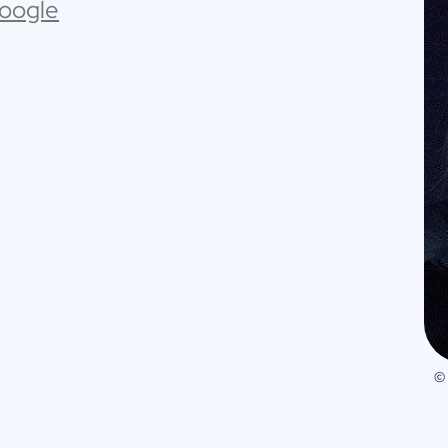
Google
©