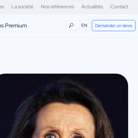
es
La société
Nos références
Actualités
Contact
ens Premium
EN
Demander un devis