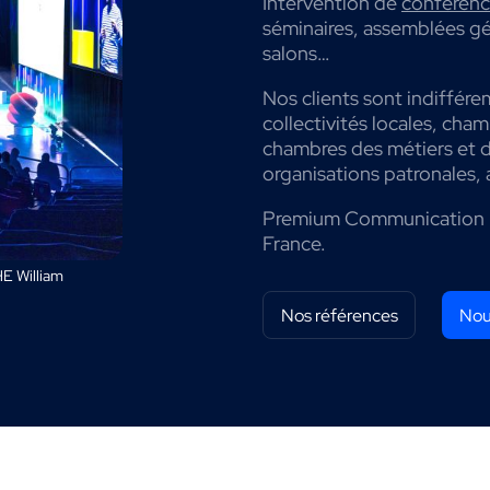
Intervention de
conférenci
séminaires, assemblées gé
salons…
Nos clients sont indiffére
collectivités locales, cha
chambres des métiers et de
organisations patronales, 
Premium Communication 
France.
E William
Nos références
Nou