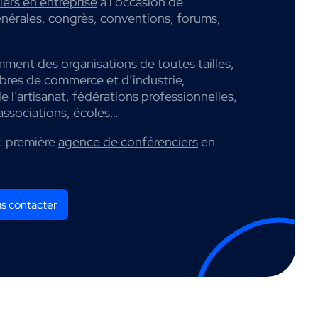
ers en entreprise
à l’occasion de
nérales, congrès, conventions, forums,
mment des organisations de toutes tailles,
mbres de commerce et d’industrie,
 l’artisanat, fédérations professionnelles,
associations, écoles…
: première
agence de conférenciers
en
s contacter