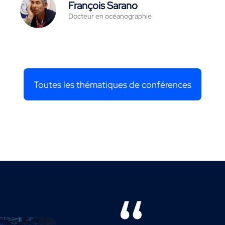
François Sarano
Docteur en océanographie
Toutes les thématiques de conférences