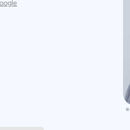
Google
©