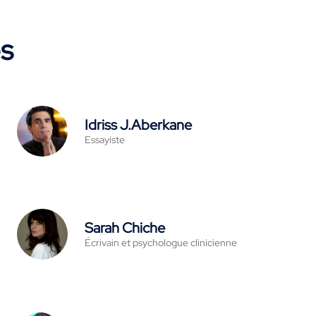
es
Idriss J.Aberkane
Essayiste
Sarah Chiche
Écrivain et psychologue clinicienne