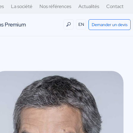
es
La société
Nos références
Actualités
Contact
ens Premium
EN
Demander un devis