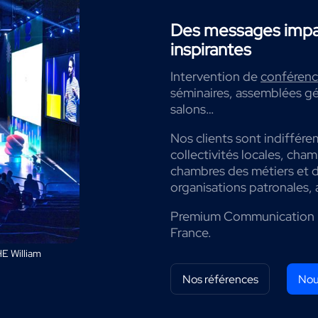
Des messages impac
inspirantes
Intervention de
conférenci
séminaires, assemblées gé
salons…
Nos clients sont indiffére
collectivités locales, cha
chambres des métiers et de
organisations patronales, 
Premium Communication 
France.
E William
Nos références
Nou