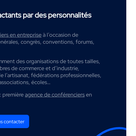
tants par des personnalités
ers en entreprise
à l’occasion de
nérales, congrès, conventions, forums,
mment des organisations de toutes tailles,
mbres de commerce et d’industrie,
 l’artisanat, fédérations professionnelles,
associations, écoles…
: première
agence de conférenciers
en
s contacter