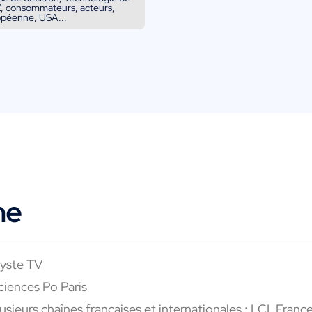
Z, consommateurs, acteurs,
opéenne, USA...
ne
lyste TV
ciences Po Paris
usieurs chaînes françaises et internationales : LCI, Fran