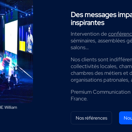
Des messages impac
inspirantes
Intervention de
conférenci
séminaires, assemblées gé
salons…
Nos clients sont indiffére
collectivités locales, cha
chambres des métiers et de
organisations patronales, 
Premium Communication 
France.
E William
Nos références
Nou