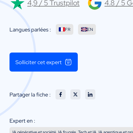
4,9 / 5 Trustpilot
4.8 / 5 
Langues parlées :
FR
EN
Solliciter cet expert
Partager la fiche :
Expert en :
IA générative et société, IA frugale, Tech et IA, IA agentique et p