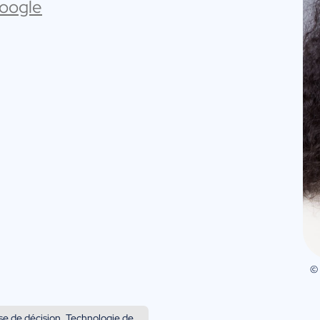
Google
©
rise de décision, Technologie de