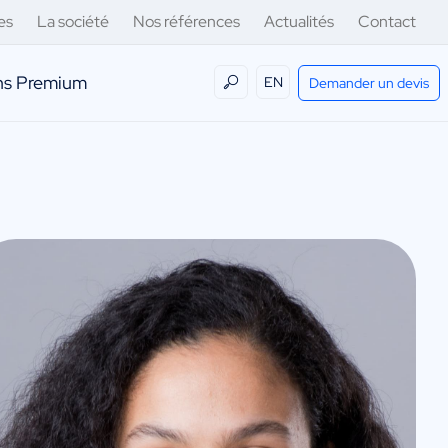
es
La société
Nos références
Actualités
Contact
ens Premium
EN
Demander un devis