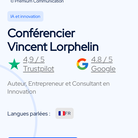
© Premium Communication
IA et innovation
Conférencier
Vincent Lorphelin
4,9 / 5
4.8 / 5
Trustpilot
Google
Auteur, Entrepreneur et Consultant en
Innovation
Langues parlées :
FR