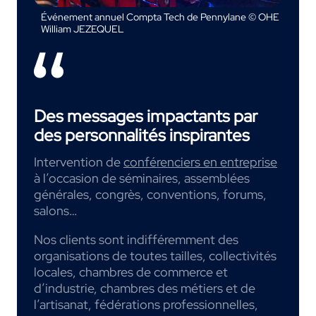
Événement annuel Compta Tech de Pennylane © OHE
William JEZEQUEL
Des messages impactants par
des personnalités inspirantes
Intervention de
conférenciers en entreprise
à l’occasion de séminaires, assemblées
générales, congrès, conventions, forums,
salons…
Nos clients sont indifféremment des
organisations de toutes tailles, collectivités
locales, chambres de commerce et
d’industrie, chambres des métiers et de
l’artisanat, fédérations professionnelles,