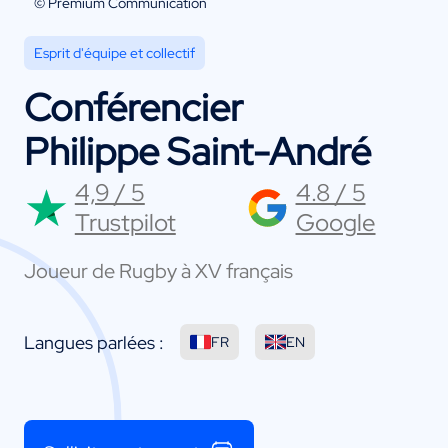
© Premium Communication
Esprit d'équipe et collectif
Conférencier
Philippe Saint-André
4,9 / 5
4.8 / 5
Trustpilot
Google
Joueur de Rugby à XV français
Langues parlées :
FR
EN