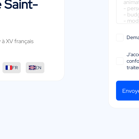
e Saint-
Dema
à XV français
J'acc
conf
:
trait
FR
EN
Envoy