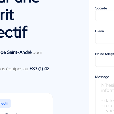
it
Société
ectif
E-mail
ppe Saint-André
pour
N° de télé
nos équipes au
+33 (1) 42
Message
lectif