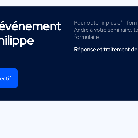
r événement
Pour obtenir plus d’inform
André à votre séminaire, t
hilippe
formulaire.
Réponse et traitement de
ectif