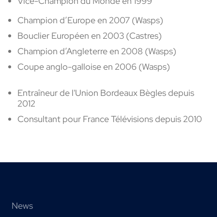
Vice-Champion du Monde en 1999
Champion d’Europe en 2007 (Wasps)
Bouclier Européen en 2003 (Castres)
Champion d’Angleterre en 2008 (Wasps)
Coupe anglo-galloise en 2006 (Wasps)
Entraîneur de l'Union Bordeaux Bègles depuis
2012
Consultant pour France Télévisions depuis 2010
News